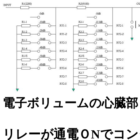
電子ボリュームの心臓部
リレーが通電ＯNでコ