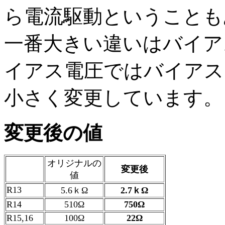
ら電流駆動ということも
一番大きい違いはバイア
イアス電圧ではバイアス
小さく変更しています。
変更後の値
オリジナルの
変更後
値
R13
5.6ｋΩ
2.7ｋΩ
R14
510Ω
750Ω
R15,16
100Ω
22Ω