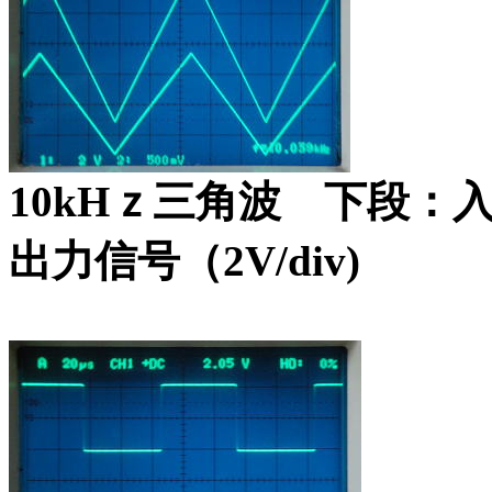
10kHｚ三角波 下段：入力
出力信号（2V/div)