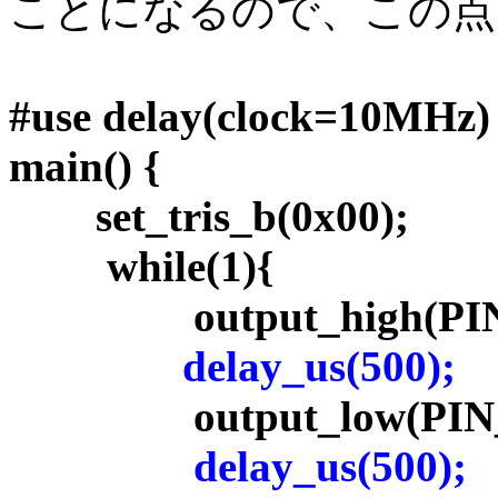
ことになるので、この点
#use delay(clock=10MHz)
main() {
set_tris_b(0x00);
while(1){
output_high(PIN_
delay_us(500);
output_low(PIN_
delay_us(500);