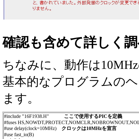
確認も含めて詳しく調
ちなみに、動作は10MH
基本的なプログラムのヘ
ます。
#include "16F1938.H"
ここで使用するPICを定義
#fuses HS,NOWDT,PROTECT,NOMCLR,NOBROWNOUT,NOL
#use delay(clock=10MHz)
クロックは10MHzを宣言
#use fast_io(B)