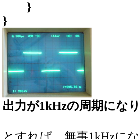
}
}
出力が1kHzの周期にな
とすれば、無事1kHz