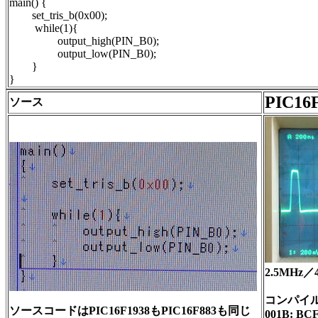
main() {
set_tris_b(0x00);
while(1){
output_high(PIN_B0);
output_low(PIN_B0);
}
}
PIC16
ソース
2.5MH
コンパイ
ソースコードはPIC16F1938もPIC16F883も同じ
001B: BCF