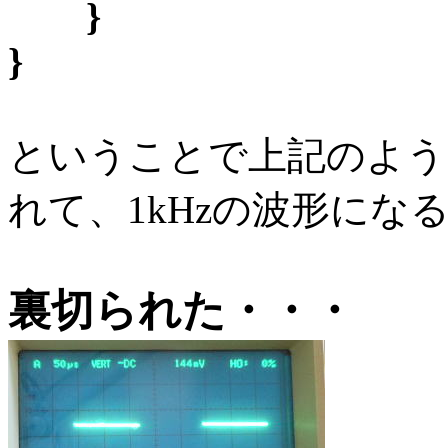
}
}
ということで上記のように
れて、1kHzの波形にな
裏切られた・・・