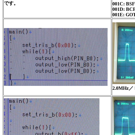
です。
001C: BSF
001D: BCF
001E: GO
2.0MH