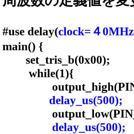
周波数の定義値を変
#use delay(
clock=４0MHz
main() {
set_tris_b(0x00);
while(1){
output_high(PIN_
delay_us(500);
output_low(PIN_
delay_us(500);