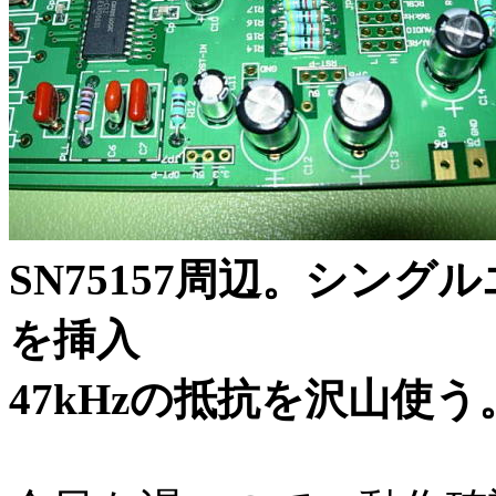
SN75157周辺。シン
を挿入 CS
47kHzの抵抗を沢山使う