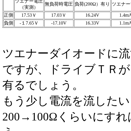
ツエナー電圧
無負荷時電圧
負荷(200Ω）有り
ツエナー
（実測）
正側
17.53Ｖ
17.03Ｖ
16.24V
1.4m
負側
-１7.65Ｖ
-17.10V
16.33V
1.1m
ツエナーダイオードに流す
ですが、ドライブＴＲが
有るでしょう。
もう少し電流を流したいと
200→100Ωくらいにす