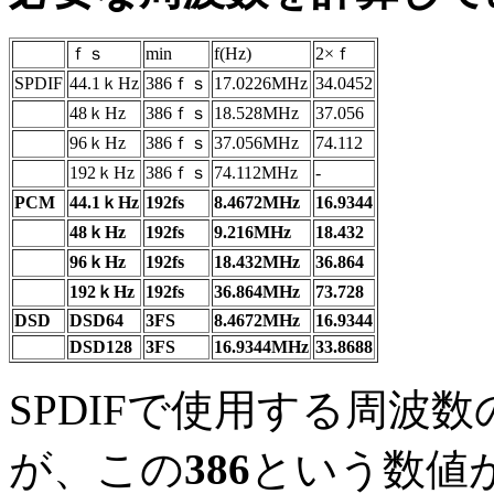
ｆｓ
min
f(Hz)
2×ｆ
SPDIF
44.1ｋHz
386ｆｓ
17.0226MHz
34.0452
48ｋHz
386ｆｓ
18.528MHz
37.056
96ｋHz
386ｆｓ
37.056MHz
74.112
192ｋHz
386ｆｓ
74.112MHz
-
PCM
44.1ｋHz
192fs
8.4672MHz
16.9344
48ｋHz
192fs
9.216MHz
18.432
96ｋHz
192fs
18.432MHz
36.864
192ｋHz
192fs
36.864MHz
73.728
DSD
DSD64
3FS
8.4672MHz
16.9344
DSD128
3FS
16.9344MHz
33.8688
SPDIFで使用する周波数
が、この
386
という数値