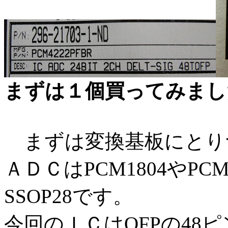
まずは１個買ってみまし
まずは変換基板にとり
ＡＤＣはPCM1804やP
SSOP28です。
今回のＩＣはQFPの48