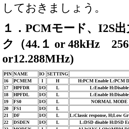
しておきましょう。
１．PCMモード、I2S出
ク（44.１ or 48kHz 256
or12.288MHz)
PIN
NAME
IO
SETTING
16
PCMEM
I
H
H:PCM Enable L:PCM Di
17
HPFDR
I/O
L
L:Enable H:Disable
18
HPFDL
I/O
L
L:Enable H:Disable
19
FS0
I/O
L
NORMAL MODE
20
FS1
I/O
L
21
DF
I/O
L
L:Classic response, H;Low G
22
DSDEN
I/O
L
L:DSD disable H:DSD E