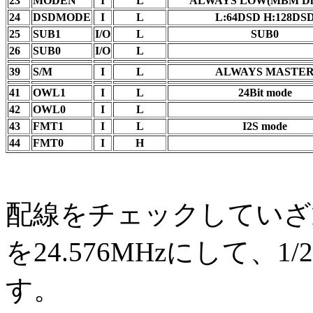
23
MODEN
I
L
ALWAYS LOW(MBM Dis
24
DSDMODE
I
L
L:64DSD H:128DS
25
SUB1
I/O
L
SUB0
26
SUB0
I/O
L
39
S/M
I
L
ALWAYS MASTE
41
OWL1
I
L
24Bit mode
42
OWL0
I
L
43
FMT1
I
L
I2S mode
44
FMT0
I
H
配線をチェックしていざ
を24.576MHzにして
す。