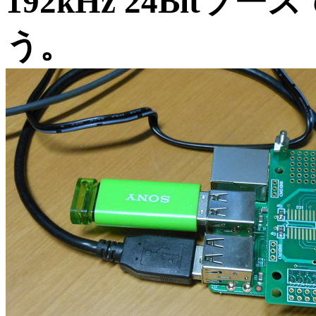
192kHz 24Bit
う。