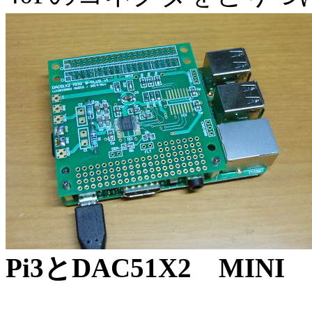
Pi3とDAC51X2 MI