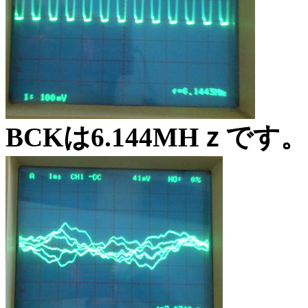
BCKは6.144MHｚです。