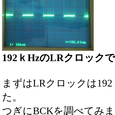
192ｋHzのLRクロック
まずはLRクロックは19
た。
つぎにBCKを調べてみまし