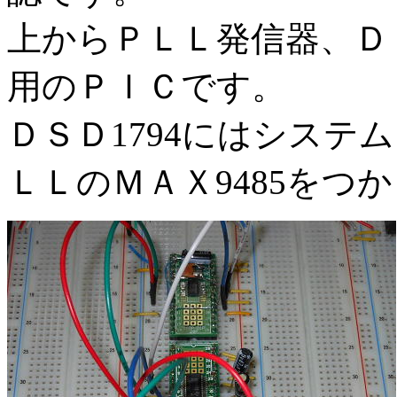
上からＰＬＬ発信器、ＤＳ
用のＰＩＣです。
ＤＳＤ1794にはシステ
ＬＬのＭＡＸ9485をつ