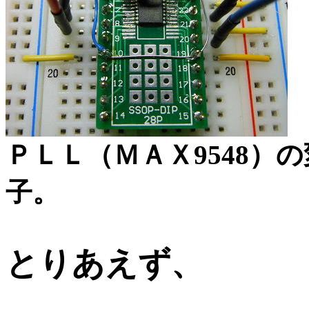
ＰＬＬ（ＭＡＸ9548）
子。
とりあえず、