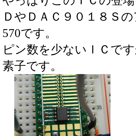
やっぱりこのＩＣの登場
ＤやＤＡＣ９０１８Ｓの
570です。
ピン数を少ないＩＣです
素子です。