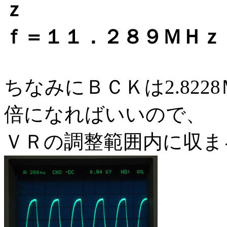
ｆ＝１１．２８９ＭＨｚ
ちなみにＢＣＫは2.82
倍になればいいので、
ＶＲの調整範囲内に収ま