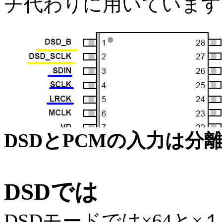
チ代わりに用いています
DSDとPCMの入力は分
DSDでは
DSDモードでは×64と