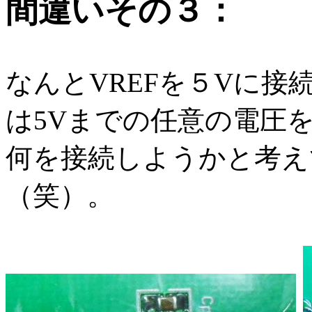
間違いその３：
なんとVREFを５Vに接
は5Vまでの任意の電圧
何を接続しようかと考え
（笑）。