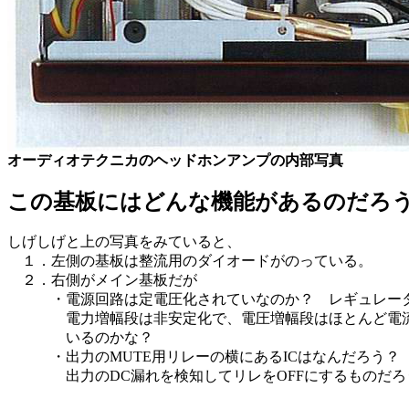
オーディオテクニカのヘッドホンアンプの内部写真
この基板にはどんな機能があるのだろ
しげしげと上の写真をみていると、
１．左側の基板は整流用のダイオードがのっている。
２．右側がメイン基板だが
・電源回路は定電圧化されていなのか？ レギュレータ
電力増幅段は非安定化で、電圧増幅段はほとんど電流も
いるのかな？
・出力のMUTE用リレーの横にあるICはなんだろう？
出力のDC漏れを検知してリレをOFFにするものだろう