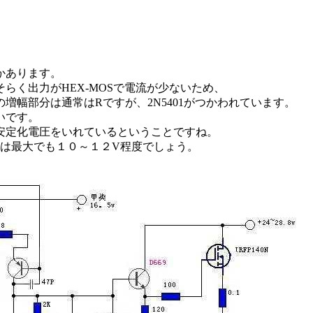
かあります。
らく出力がHEX-MOSで電流が少ないため、
幅部分は通常はRですが、2N5401がつかわれています。
いです。
安定化電圧をいれているということですね。
圧は最大でも１０～１２V程度でしょう。