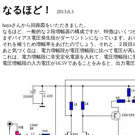
なるほど！
2013.6.3
hayaさんから回路図をいただきました。
なるほど、一般的な２段増幅器の構成ですが、特徴はいくつ
まずバイアス電圧発生段がダーリントンになっています。おそ
それを補うため増幅率をあげたのでしょう。それと、２段目の増
あと気づく点は、電力増幅段が電圧増幅段に比べて電圧が高
これは、電力増幅段に非安定化電源を入れて、電圧増幅段に
電圧増幅段の入力電圧が16.5Vであることをみると、出力電