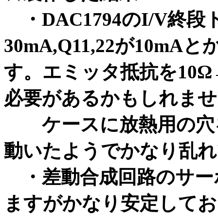
・DAC1794のI/V終段
30mA,Q11,22が10mA
と
す。エミッタ抵抗を10Ω
必要があるかもしれませ
ケースに放熱用の穴を
動いたようでかなり乱れ
・差動合成回路のサー
ますがかなり安定しており