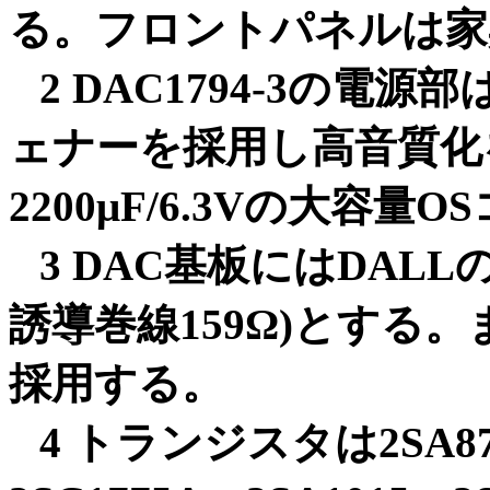
る
。フロントパネルは家
2 DAC1794-3の
ェナーを採用し高音質化
2200μF/6.3Vの大容量O
3 DAC基板にはDALL
誘導巻線159Ω)とする
採用する。
4 トランジスタは
2SA8