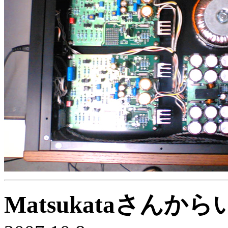
Matsukataさん