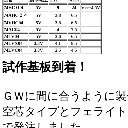
74HC０４
5V
9
24
Vcc=4.5V
74AHC０４
5V
3.8
6.5
74VHC04
5V
3.8
6.5
74AC04
5V
4
7.5
74LV04
5V
3.6
6.5
74LVX04
3.3V
4.1
8.5
74LVC04
3.3V
2.5
4.5
試作基板到着！
ＧＷに間に合うように製
空芯タイプとフェライト
で発注しました。