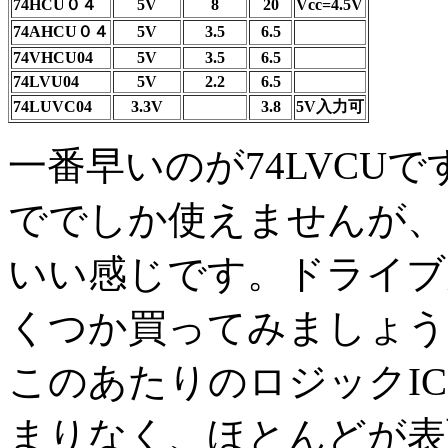
74HCU０４
5V
8
20
Vcc=4.5V
74AHCU０４
5V
3.5
6.5
74VHCU04
5V
3.5
6.5
74LVU04
5V
2.2
6.5
74LUVC04
3.3V
3.8
5V入力可
一番早いのが74LVCUで
ででしか使えませんが、
いい感じです。ドライブ
くつか買ってみましょう
このあたりのロジックIC
まりなく、ほとんどが表