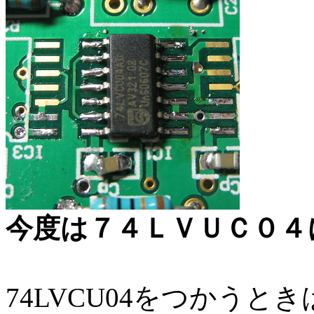
今度は７４ＬＶＵＣ０４
74LVCU04をつかう