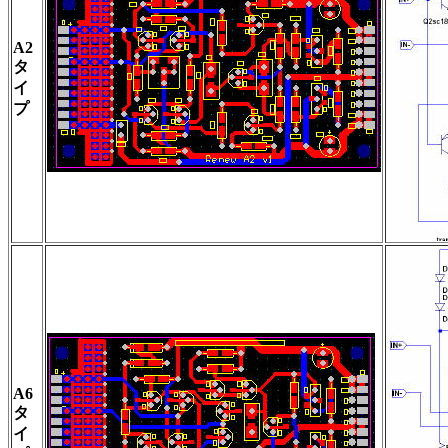
A2
タ
イ
プ
A6
タ
イ