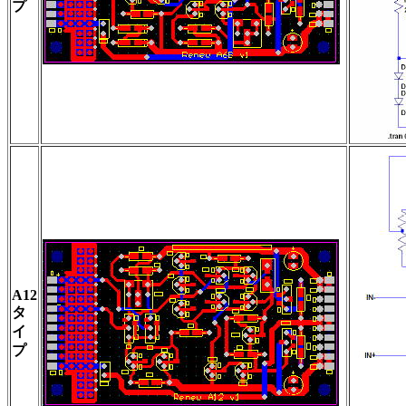
プ
A12
タ
イ
プ