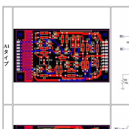
A1
タ
イ
プ