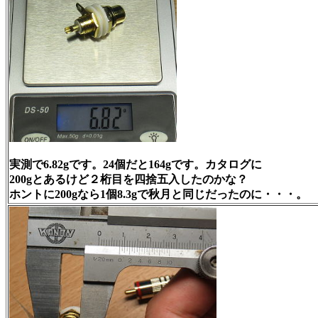
実測で6.82gです。24個だと164gです。カタログに
200gとあるけど２桁目を四捨五入したのかな？
ホントに200gなら1個8.3gで秋月と同じだったのに・・・。