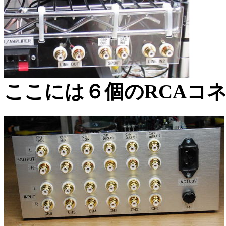
ここには６個のRCAコ