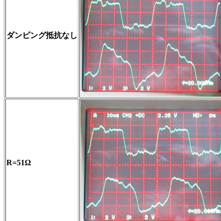
ダンピング抵抗なし
R=51Ω