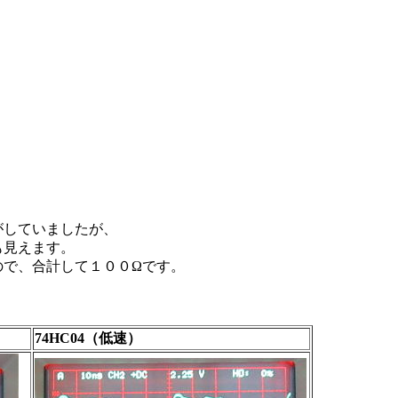
がしていましたが、
も見えます。
ので、合計して１００Ωです。
74HC04（低速）