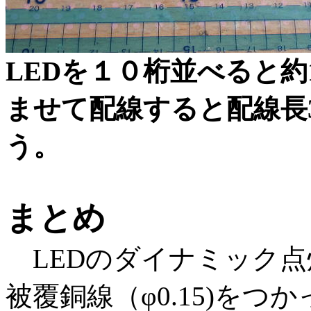
LEDを１０桁並べると約
ませて配線すると配線長
う。
まとめ
LEDのダイナミック点
被覆銅線（φ0.15)を