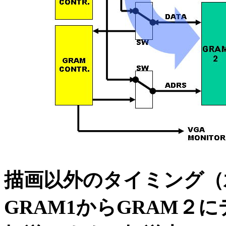
描画以外のタイミング（
GRAM1からGRAM２