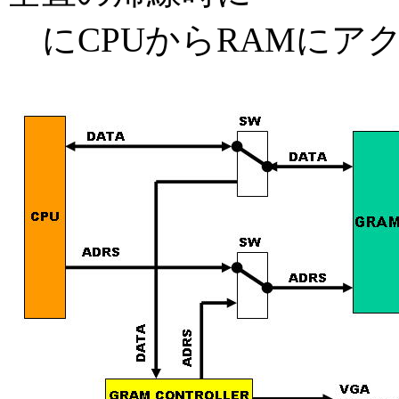
にCPUからRAMにア