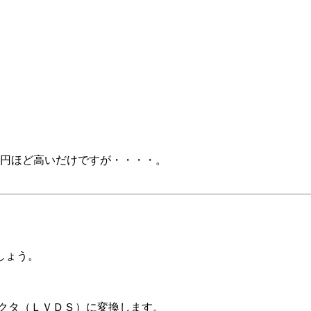
00円ほど高いだけですが・・・・。
。
しょう。
コネクタ（ＬＶＤＳ）に変換します。