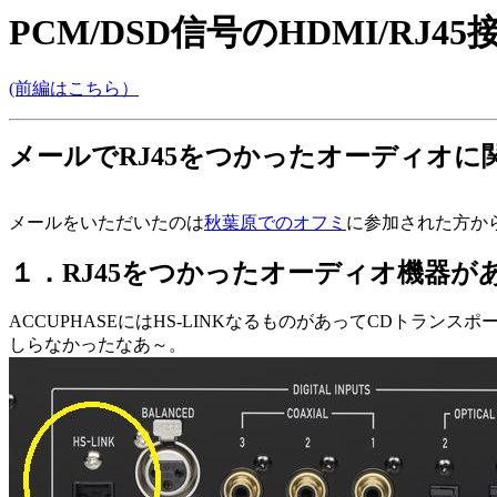
PCM/DSD信号のHDMI/R
(前編はこちら）
メールでRJ45をつかったオーディオ
メールをいただいたのは
秋葉原でのオフミ
に参加された方か
１．RJ45をつかったオーディオ機器が
ACCUPHASEにはHS-LINKなるものがあってCDトラ
しらなかったなあ～。