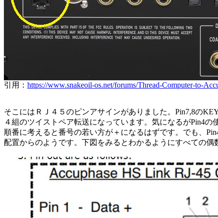
引用：
https://www.snakeoil-os.net/forums/Thread-Computer-to-Ac
そこにはＲＪ４５のピンアサインがありました。Pin7,8の
４組のツイストペア転送になっています。気になるがPin4の使
順番に考えると番号の若い方が＋になるはずです。でも、Pin4
配置からのようです。下図をみるとわかるようにすべての偶