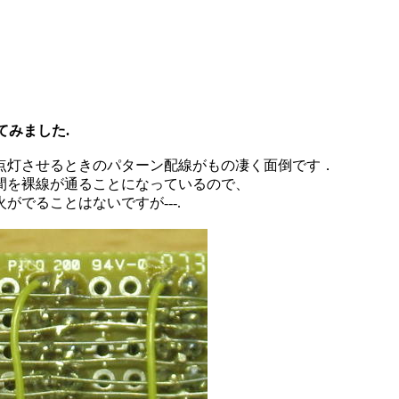
てみました.
点灯させるときのパターン配線がもの凄く面倒です．
間を裸線が通ることになっているので、
でることはないですが---.