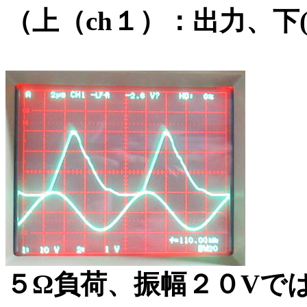
（上（ch１）：出力、下(
５Ω負荷、振幅２０Vでは