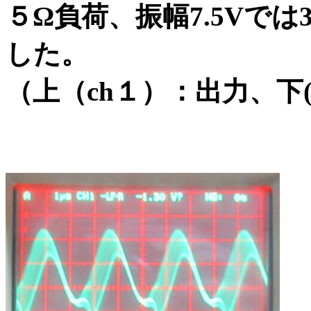
５Ω負荷、振幅7.5Vでは
した。
（上（ch１）：出力、下(