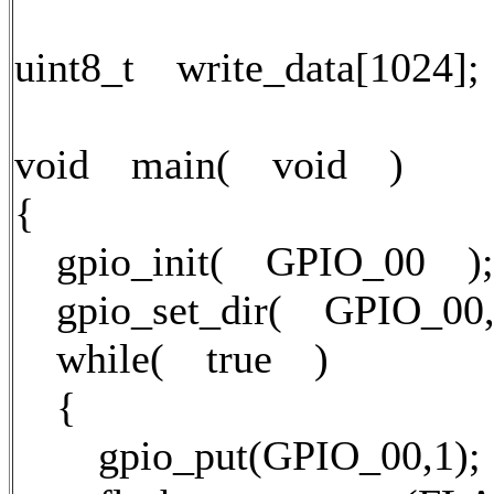
uint8_t write_data[1024];
void main( void )
{
gpio_init( GPIO_00 );
gpio_set_dir( GPIO_0
while( true )
{
gpio_put(GPIO_00,1);