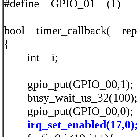
#define GPIO_01 (1)
bool timer_callback( rep
{
int i;
gpio_put(GPIO_00,1);
busy_wait_us_32(100)
gpio_put(GPIO_00,0);
irq_set_enabled(17,0)