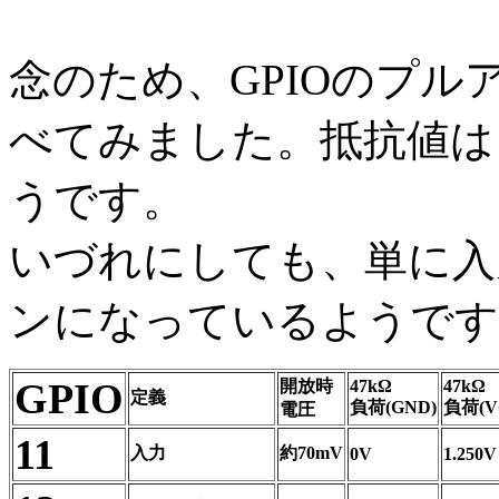
念のため、GPIOのプ
べてみました。抵抗値は
うです。
いづれにしても、単に入
ンになっているようです
GPIO
開放時
47kΩ
47kΩ
定義
負荷(GND)
負荷(V
電圧
11
入力
約70mV
0V
1.250V