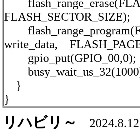
flash_range_erase(F
FLASH_SECTOR_SIZE);
flash_range_program
write_data, FLASH_P
gpio_put(GPIO_00,0);
busy_wait_us_32(1000
}
}
リハビリ～
2024.8.12