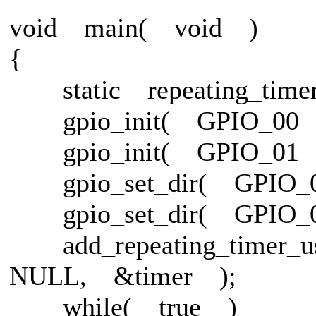
void main( void )
{
static repeating_timer
gpio_init( GPIO_00 
gpio_init( GPIO_01 
gpio_set_dir( GPIO_
gpio_set_dir( GPIO_
add_repeating_timer_u
NULL, &timer );
while( true )