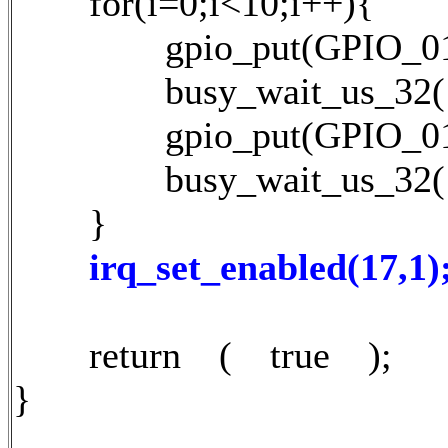
for(i=0;i<10;i++){
gpio_put(GPIO_01,
busy_wait_us_32(1
gpio_put(GPIO_01,
busy_wait_us_32(1
}
irq_set_enabled(17,1)
return ( true );
}