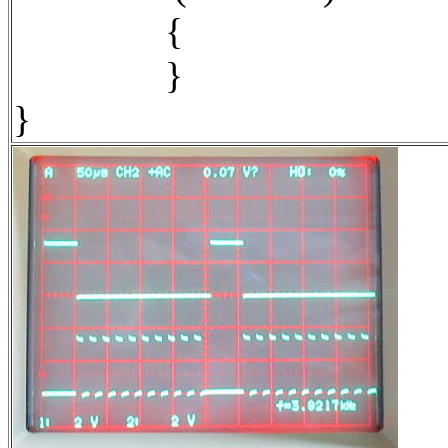
{
}
}