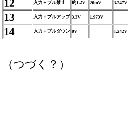
12
入力＋プル禁止
約1.2V
20mV
3.247V
13
入力＋プルアップ
3.3V
1.973V
14
入力＋プルダウン
0V
1.242V
（つづく？）