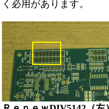
く必用があります。
ＲｅｎｅｗDIV5142（左）