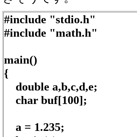
#include "stdio.h"
#include "math.h"
main()
{
double a,b,c,d,e;
char buf[100];
a = 1.235;