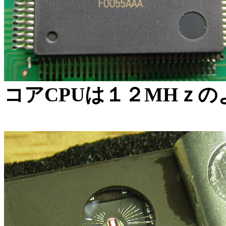
コアCPUは１２MHｚの