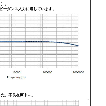
？）。
ピーダンス入力に適しています。
した。不良在庫中～。