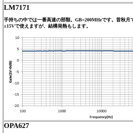
LM7171
手持ちの中では一番高速の部類。GB=200MHzです。昔秋
±15Vで使えますが、結構発熱もします。
OPA627