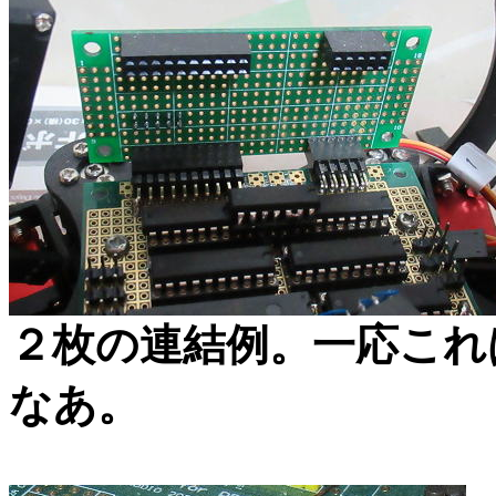
２枚の連結例。一応これ
なあ。