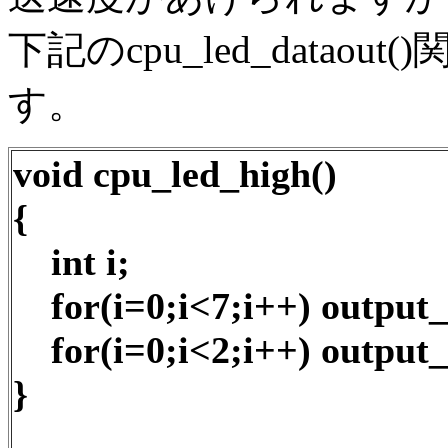
下記のcpu_led_data
す。
void cpu_led_high()
{
int i;
for(i=0;i<7;i++) output
for(i=0;i<2;i++) output
}