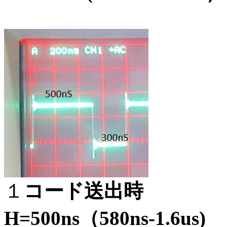
１
コード送出時
H=500ns（580ns-1.6