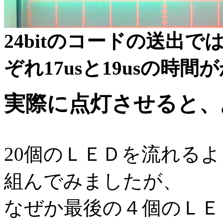
24bitのコードの送出では、0
ぞれ17usと19usの時
実際に点灯させると、
20個のＬＥＤを流れる
組んでみましたが、
なぜか最後の４個のＬＥ