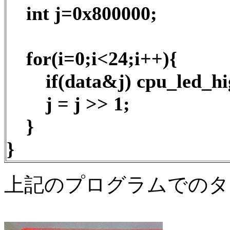
int j=0x800000;
for(i=0;i<24;i++){
if(data&j) cpu_led_high(
j = j >> 1;
}
}
上記のプログラムでのタ