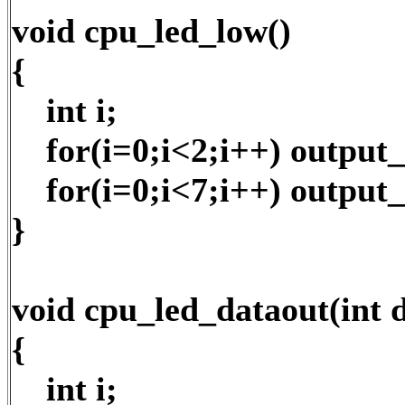
void cpu_led_low()
{
int i;
for(i=0;i<2;i++) output
for(i=0;i<7;i++) output
}
void cpu_led_dataout(int 
{
int i;