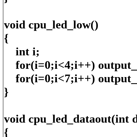
void cpu_led_low()
{
int i;
for(i=0;i<4;i++) output
for(i=0;i<7;i++) output
}
void cpu_led_dataout(int 
{