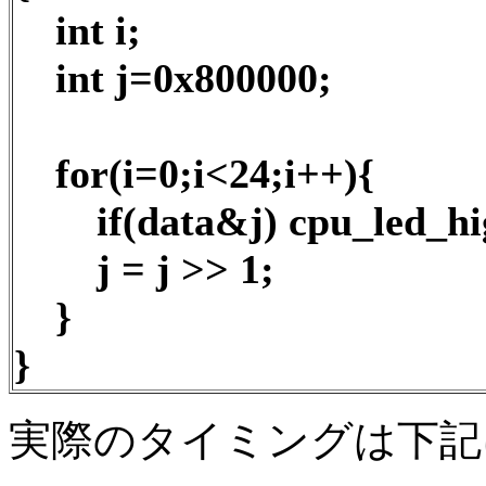
int i;
int j=0x800000;
for(i=0;i<24;i++){
if(data&j) cpu_led_high(
j = j >> 1;
}
}
実際のタイミングは下記