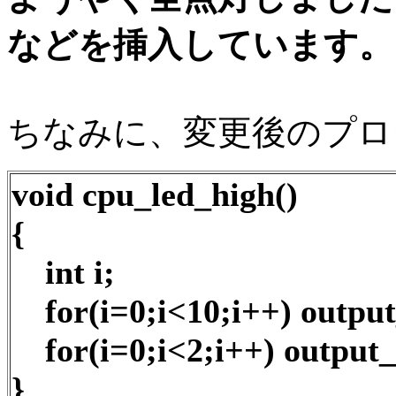
などを挿入しています。
ちなみに、変更後のプロ
void cpu_led_high()
{
int i;
for(i=0;i<10;i++) outpu
for(i=0;i<2;i++) output
}