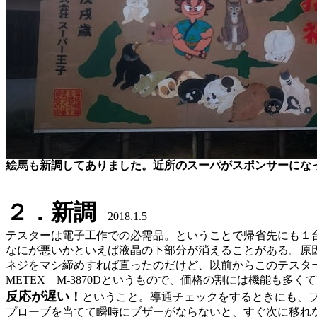
絵馬も新調してありました。近所のスーパがスポンサーにな
２．新調
2018.1.5
テスターは電子工作での必需品。ということで帰省先にも１
なにが悪いかといえば液晶の下部分が消えることがある。原
ネジをマシ締めすれば直ったのだけど、以前からこのテスタ
METEX M-3870Dというもので、価格の割には機能も多
反応が遅い！
ということ。導通チェックをするときにも、
プローブを当てて瞬時にブザーがならないと、すぐ次に移れ