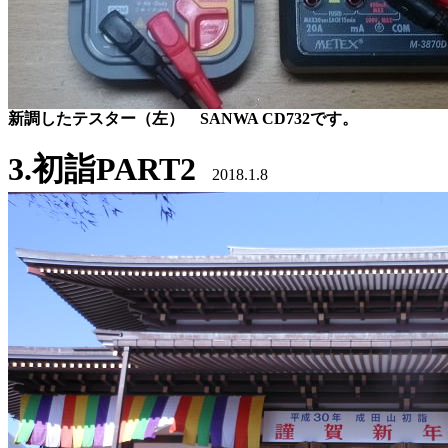
新調したテスター（左） SANWA CD732です。
3.初詣PART2
2018.1.8