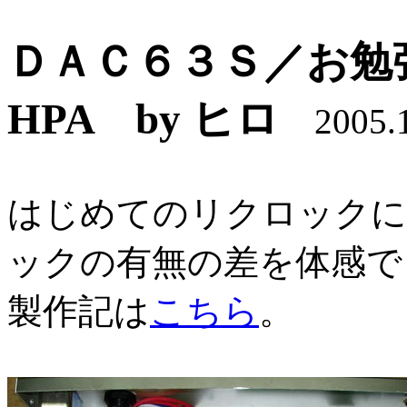
ＤＡＣ６３Ｓ／お勉
HPA by ヒロ
2005.1
はじめてのリクロックに
ックの有無の差を体感で
製作記は
こちら
。