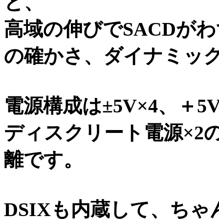
と、
高域の伸びでSACDが
の確かさ、ダイナミック
電源構成は±5V×4、＋5V、
ディスクリート電源×2
離です。
DSIXも内蔵して、ちゃ