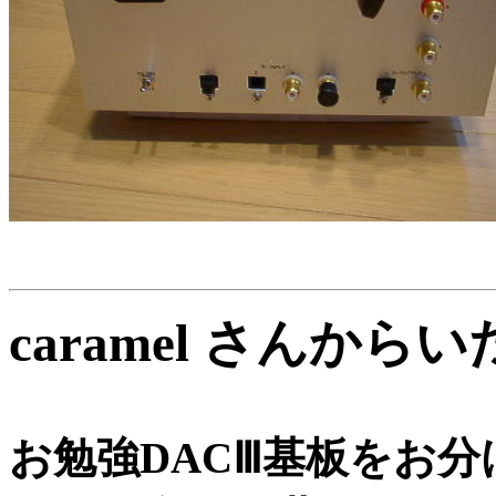
caramel さんか
お勉強DACⅢ基板をお