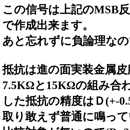
この信号は上記のMSB反転
で作成出来ます。
あと忘れずに負論理なの
抵抗は進の面実装金属皮
7.5KΩと15KΩの組
した抵抗の精度はＤ(+-0.
取り敢えず普通に鳴って