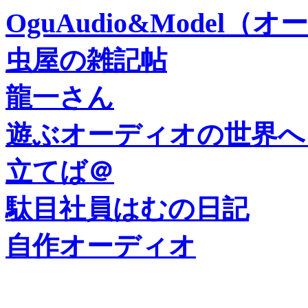
OguAudio&Model
虫屋の雑記帖
龍一さん
遊ぶオーディオの世界へ
立てば＠
駄目社員はむの日記
自作オーディオ