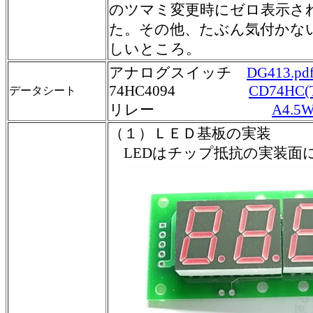
のツマミ変更時にゼロ表示さ
た。その他、たぶん気付かな
しいところ。
アナログスイッチ
DG413.
74HC4094
CD74HC(
データシート
リレー
A4.5
（１）ＬＥＤ基板の実装
LEDはチップ抵抗の実装面