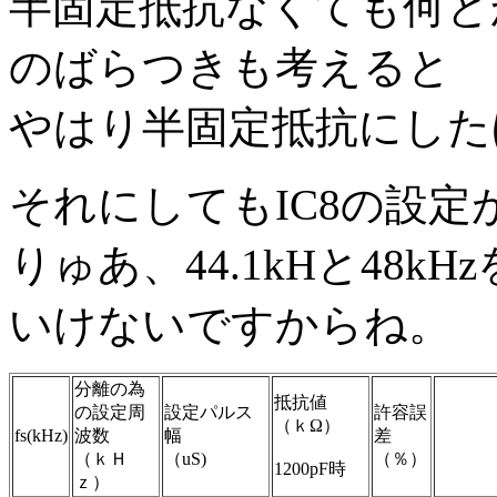
半固定抵抗なくても何と
のばらつきも考えると
やはり半固定抵抗にした
それにしてもIC8の設
りゅあ、44.1kHと48k
いけないですからね。
分離の為
抵抗値
の設定周
設定パルス
許容誤
（ｋΩ）
fs(kHz)
波数
幅
差
（ｋＨ
（uS)
（％）
1200pF時
ｚ）