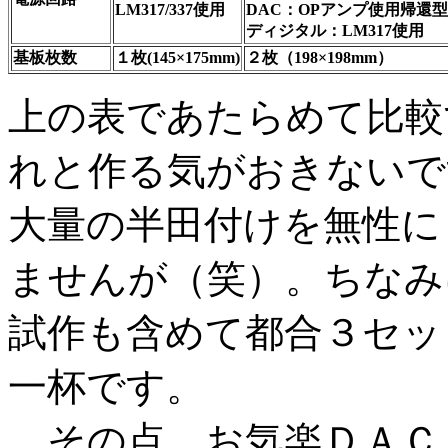
LM317/337使用
DAC：OPアンプ使用帰還
ディジタル：LM317使用
基板枚数
１枚(145×175mm)
２枚（198×198mm）
上の表であたらめて比較す
れと作る気がおきないで
大量の半田付けを無性に
ませんが（笑）。ちなみ
試作も含めて都合３セッ
一杯です。
その点、お気楽ＤＡＣ