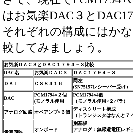
はお気楽DAC３とDAC1
それぞれの構成にはかな
較してみましょう。
お気楽ＤＡＣ３とＤＡＣ１７９４－３比較
DAC名
お気楽ＤＡＣ３
ＤＡＣ１７９４－３
同左
ＤＡＩ
ＣＳ８４１６
(SN75157レシーバー受け）
PCM1794×２個
PCM1794×4個
DAC
(モノラル使用
（モノラル使用×２パラ）
ディスクリート構成
アナログ回路
オペアンプ×６個
（トランジスタはなんと７
別基板
オンボード
アナログ：無帰還電圧レギ
電源回路