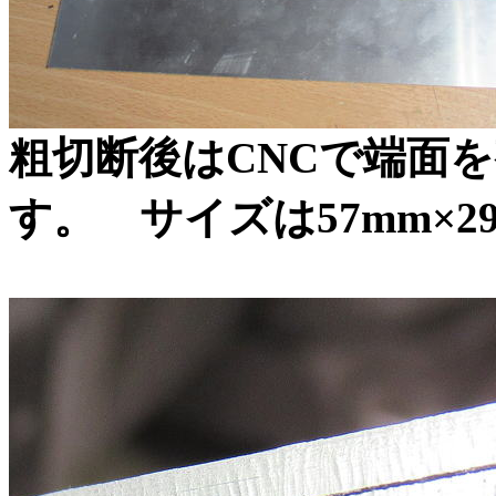
粗切断後はCNCで端面
す。 サイズは57mm×2