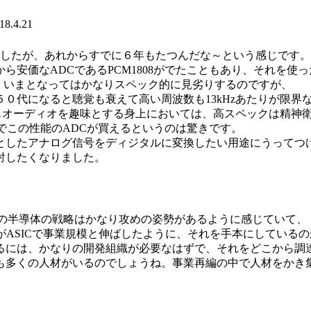
8.4.21
したが、あれからすでに６年もたつんだな～という感じです。
安価なADCであるPCM1808がでたこともあり、それを使っ
プルで、いまとなってはかなりスペック的に見劣りするのですが、
０代になると聴覚も衰えて高い周波数も13kHzあたりが限界
でもオーディオを趣味とする身上においては、高スペックは精神
円でこの性能のADCが買えるというのは驚きです。
としたアナログ信号をディジタルに変換したい用途にうってつ
討したくなりました。
成の半導体の戦略はかなり攻めの姿勢があるように感じていて、
がASICで事業規模と伸ばしたように、それを手本にしている
るには、かなりの開発組織が必要なはずで、それをどこから調
も多くの人材がいるのでしょうね。事業再編の中で人材をかき