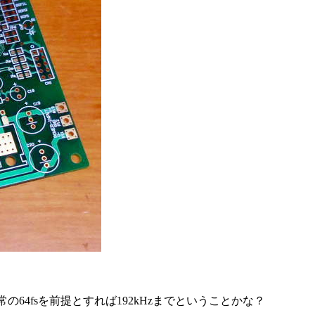
の64fsを前提とすれば192kHzまでということかな？