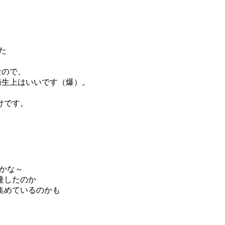
た
なので、
衛生上はいいです（爆）。
けです。
のかな～
達したのか
集めているのかも