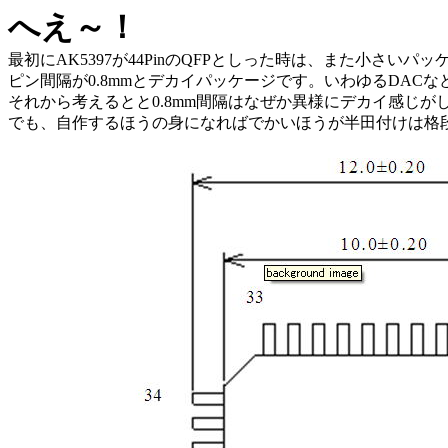
へえ～！
最初にAK5397が44PinのQFPとしった時は、また小さ
ピン間隔が0.8mmとデカイパッケージです。いわゆるDACな
それから考えるとと0.8mm間隔はなぜか異様にデカイ感じが
でも、自作するほうの身になればでかいほうが半田付けは格