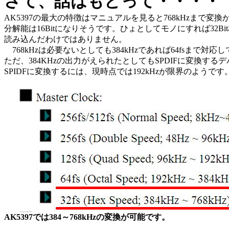
さて、話はもどって・・・・
AK5397の最大の特徴はマニュアルを見ると768kHzまで変
分解能は16Bitになりそうです。ひょとしてモノにすれば32
読み込んだわけではありません。
768kHzは必要ないとしても384kHzであれば64fsまで対
ただ、384KHzの出力がえられたとしてもSPDIFに変換す
SPIDFに変換するには、現時点では192kHzが限界のようです
AK5397では384～768kHzの変換が可能です。