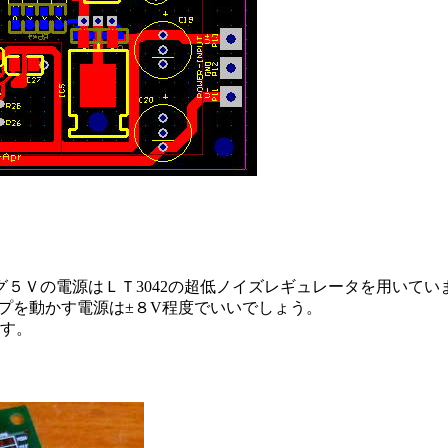
５Ｖの電源はＬＴ3042の超低ノイズレギュレータを用いてい
ンプを動かす電源は±８V程度でいいでしょう。
ます。