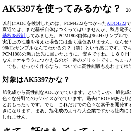
AK5397を使ってみるかな？
201
以前にADCを検討したのは、PCM4222をつかった
ADC4222
で
直近では、まだ基板自体はつくってはいませんが、秋月電子から
基板を設計
してみました。PCM1808自体は96kHzサン
実用上の性能を考えた場合には全く遜色ありません。なんせ５
96kHzサンプルなんてわかるの？（笑）という感じです。
PCM1808の魅力は先に書いたように、安さですね。１８０
なんせオキラクにつかえるのが一番のメリットです。ちょっ
でも、せっかく作るなら、ついでに高性能版もあわせて検
対象はAK5397かな？
旭化成から高性能なADCがでています。といういか、旭化
色々な分野でのデバイスがでています。過去にROHMあたり
とおもったりです。でも、これだけでの色々な素子を開発す
きになります。まあ、旭化成のような大企業ですから社内に
しれません。