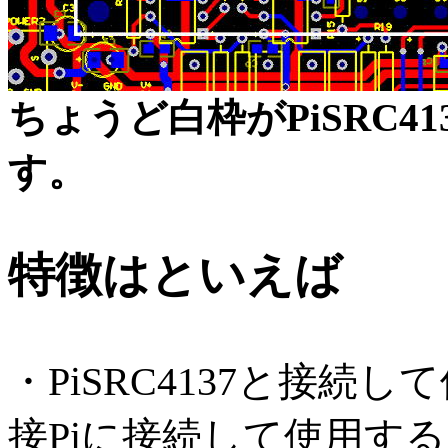
ちょうど白枠がPiSRC4
す。
特徴はといえば
・PiSRC4137と接
接Piに接続して使用す