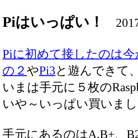
Piはいっぱい！
2017.
Piに初めて接したのは
の２
や
Pi3
と遊んできて
いまは手元に５枚のRaspb
いや～いっぱい買いまし
手元にあるのはA.B+、B