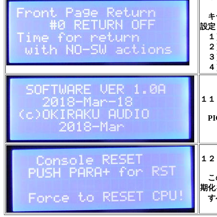
キー
設定
１）
２）
３）
４）
１１
PI
１２
この
期化
すべ