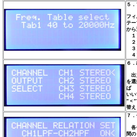
５．
フィ
テー
から
１）
２）
３）
４）
６．
出力
を選
ば
いい
”＜
替え
７．
各チ
間の