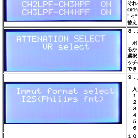
それ
OF
”＜
替え
８．
ボリ
るか
選択
ッチ
でき
９．
入力
１）
２）
３）
４）
５）
６）
１０