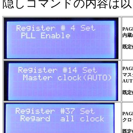
隠しコマンドの内容は以
PA
内蔵
既定
PA
マス
AU
既定
PA
クロッ
既定