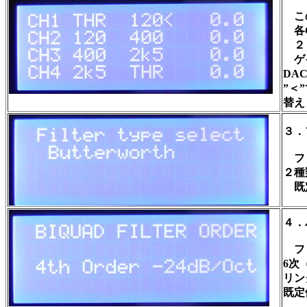
この
各C
２５
ゲイ
DA
”＜
替え
３．
フィ
２種
既定
４．
フィル
6次（
リン
既定