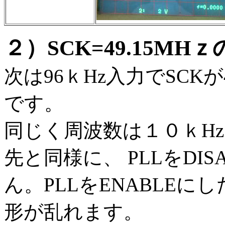
２）SCK=49.15MH
次は96ｋHz入力でSCKが
です。
同じく周波数は１０ｋH
先と同様に、 PLLをDI
ん。PLLをENABLEに
形が乱れます。