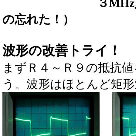
３MHz入力時
の忘れた！） ４
波形の改善トライ！
まずＲ４～Ｒ９の抵抗値
う。波形はほとんど矩形