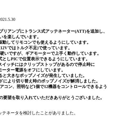
21.5.30
載したプリアンプにトランス式アッテネーター(ATT)を追加し、
違いを楽しんでいます。
駆動してリモコンでも使えるようにしています。
V(12Vではトルク不足)で使っています。
や硬いですが、ギアモーターで上手く動作しています。
式としPICで位置表示できるようにしています。
スイッチにはクリップストップがあるので停止時に
モーター電源をオフにしています。
すると大きなポップノイズが発生していました。
モードにより切り替え時のポップノイズが解消しました。
アコン、照明など1個で12機器をコントロールできるよう
当方の要望を取り入れていただきありがとうございました。
。
ッテネータを検討したことがありました。