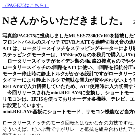
（PAGE75はこちら）
Nさんからいただきました。
20
写真館PAGE75に投稿しましたMUSES7230(EVR0を搭
フロントパネルのスイッチでEVRとATTを適時切替え音の
ATTは、ロータリースイッチをステッピングモーターにより
ステッピングモーターは、15°/Stepのものを秋月で購入し15
ロータリースイッチがセイデン製の4回路23接点ものでや
ロータリースイッチの2回路をATTに使い、1回路を抵抗分圧
モーター停止時に静止トルクがかかる設計ですがロータリー
タイマーにより静止トルクで無駄な電力が費やされないよう
RELAY6で入力切替していたため、ATT使用時に入力切替
今回リリースされたmini-RELAY6に交換し、ショート
リモコンは、HUISを使っておりオーデオ各機器、テレビ、エ
に設定しています。
mini-RELAY6基板にショートモード、リモコン機能など
ロータリースイッチのモータ回転とはなかなかの力技ですね
そういえば、だいぶ昔ですがリレーと抵抗を組み合わせたア