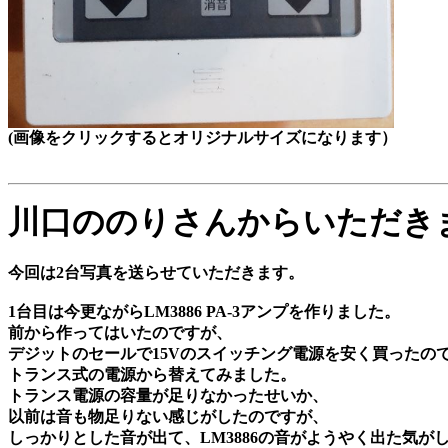
(画像をクリックするとオリジナルサイズになります）
川口ののりさんからいただき
今回は
2
台写真を送らせていただきます。
1
台目は今更ながら
LM3886 PA-3
アンプを作りました。
前から作ってはいたのですが、
デジットのセールで
15V
のスイッチング電源を安く買ったの
トランス式の電源から替えてみました。
トランス電源の容量が足りなかったせいか、
以前は音も物足りない感じがしたのですが、
しっかりとした音が出て、
LM3886
の音がようやく出た気が