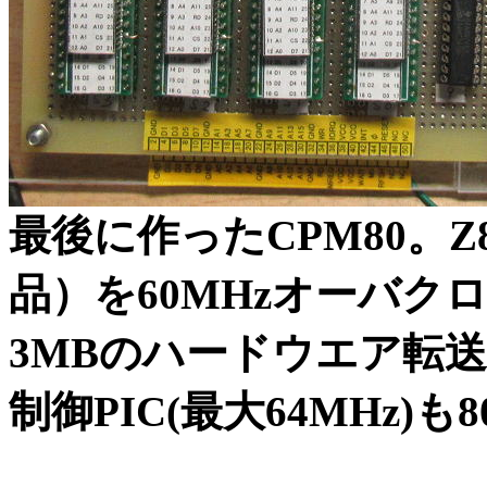
最後に作ったCPM80。Z8S
品）を60MHzオーバク
3MBのハードウエア転
制御PIC(最大64MHz)