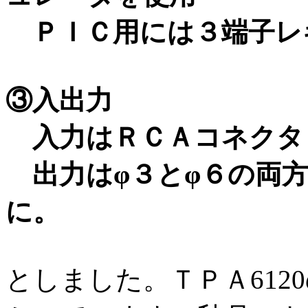
ＰＩＣ用には３端子レギ
③入出力
入力はＲＣＡコネクタ
出力はφ３とφ６の両方
に。
としました。ＴＰＡ612