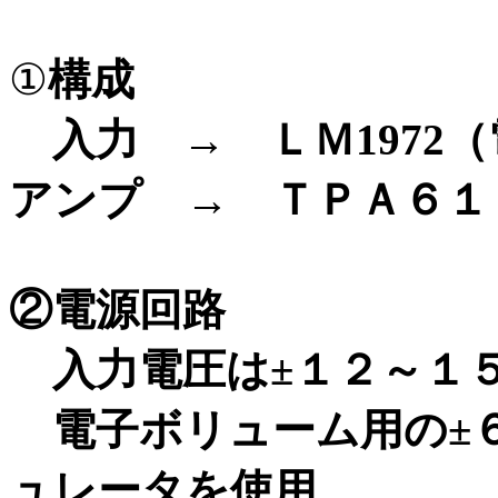
①
構成
入力 → ＬＭ1972
アンプ → ＴＰＡ６１
②電源回路
入力電圧は±１２～１
電子ボリューム用の±６Ｖ
ュレータを使用