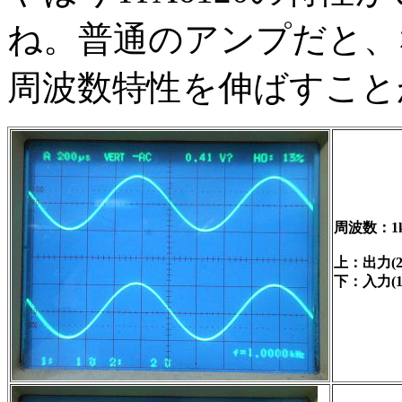
ね。普通のアンプだと、
周波数特性を伸ばすこと
周波数：1k
上：出力(2V
下：入力(1V