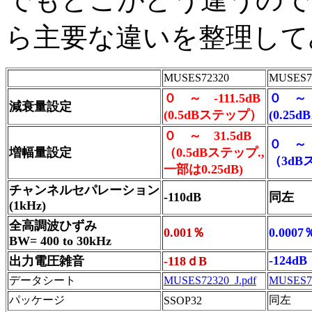
ら主要な違いを整理して
MUSES72320
MUSES7
０ ～ -111.5dB
０ ～ -
減衰量設定
(0.5dBステップ）
(0.2
０ ～ 31.5dB
０ ～ 
増幅量設定
（0.5dBステップ.,
（3dB
一部は0.25dB)
チャンネルセパレーション
-110dB
同左
(1kHz)
全高調波ひずみ
0.001％
0.0007
BW= 400 to 30kHz
-124dB
出力電圧雑音
-118ｄB
データシート
MUSES72320_J.pdf
MUSES72
パッケージ
同左
SSOP32