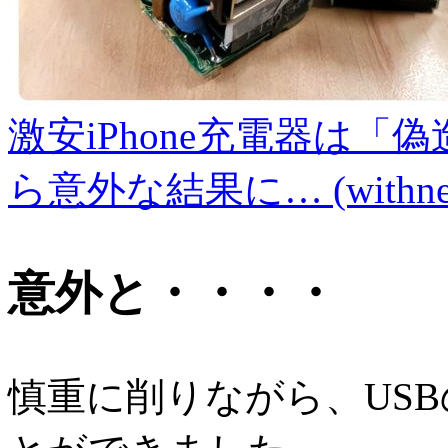
激安iPhone充電器は
ら意外な結果に… (withnew
意外と・・・・
慎重に削りながら、US